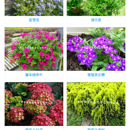
蓝雪花
满天星
藤本矮牵牛
紫毯美女樱
园艺八仙花
新西兰扁柏