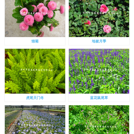
雏菊
地被月季
虎尾天门冬
蓝花鼠尾草