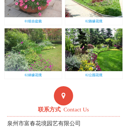
01组合盆栽
02路缘花境
02林缘花境
02公园花境
联系方式
Contact Us
泉州市富春花境园艺有限公司