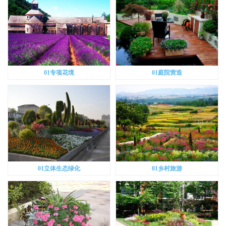
01专项花境
01庭院营造
01立体生态绿化
01乡村旅游