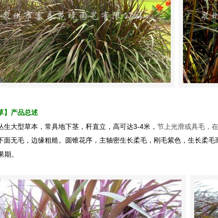
草】产品总述
3-4
丛生大型草本，常具地下茎，秆直立，高可达
米
，
节上光滑或具毛，
下面无毛，边缘粗糙。圆锥花序，主轴密生长柔毛，刚毛紫色，生长柔毛
果期。