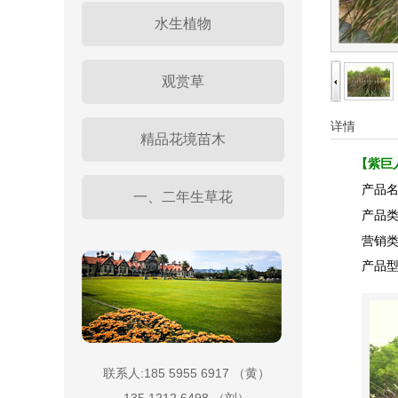
水生植物
观赏草
详情
精品花境苗木
【紫巨
产品
一、二年生草花
产品
营销
产品
联系人:185 5955 6917 （黄）