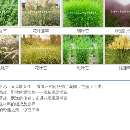
香草
花叶蒲苇
细叶芒
粉黛乱
狼尾草
花叶芒
斑叶芒
矮蒲
不尽，春风吹又生 —看看它如何妖娆了花园，艳丽了四季。
添趣、野性的观赏草——浅析观赏草篇
野趣、飘逸的使者，走进花境观赏草篇
境材料的组成及选择
的野趣之美，惊艳了谁