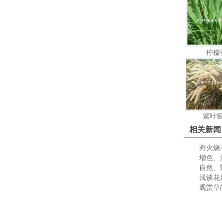
柠檬
紫叶
相关新闻
野火烧
增色、
自然、
浅谈花
观赏草