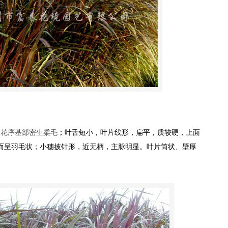
在花序基部密生柔毛
；叶舌短小，
叶片
线形，扁平，质较硬，上面
而呈羽毛状；小穗披针形，近无柄，主脉明显。叶片筒状、壁厚