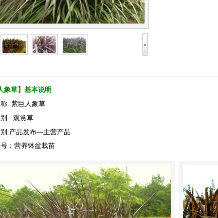
人象草】基本说明
:
名称
紫巨人象草
:
类别
观赏草
:
类别
产品发布—主营产品
型号：营养钵盆栽苗