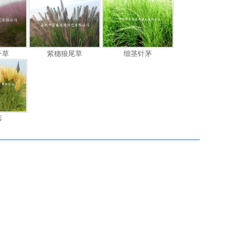
子草
紫穗狼尾草
细茎针茅
苇