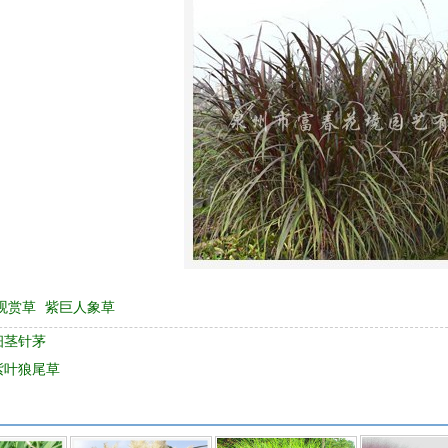
观赏草
紫巨人象草
细茎针茅
紫叶狼尾草