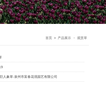
首页
>
产品展示
观赏草
草
19
紫巨人象草-泉州市富春花境园艺有限公司