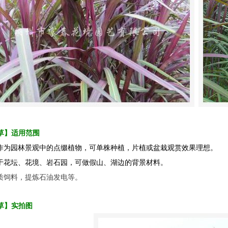
草】适用范围
作为园林景观中的点缀植物，可单株种植，片植或盆栽观赏效果理想。
于
花坛
、
花境
、
岩石园
，可做
假山
、湖边的背景材料。
质饲料，提炼石油发电等。
草】实拍图