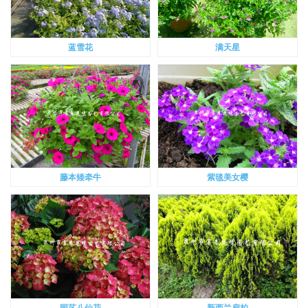
蓝雪花
满天星
藤本矮牵牛
紫毯美女樱
园艺八仙花
新西兰扁柏