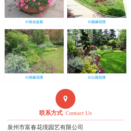
01组合盆栽
02路缘花境
02林缘花境
02公园花境
联系方式
Contact Us
泉州市富春花境园艺有限公司