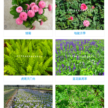
雏菊
地被月季
虎尾天门冬
蓝花鼠尾草