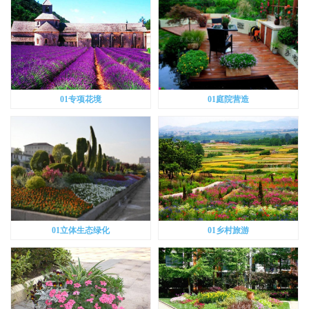
01专项花境
01庭院营造
01立体生态绿化
01乡村旅游