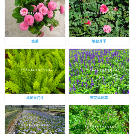
雏菊
地被月季
虎尾天门冬
蓝花鼠尾草