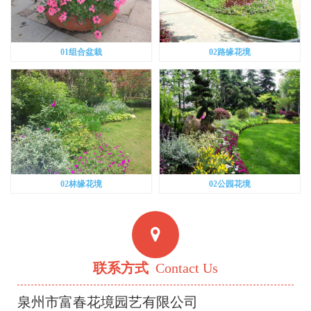
01组合盆栽
02路缘花境
02林缘花境
02公园花境
联系方式
Contact Us
泉州市富春花境园艺有限公司