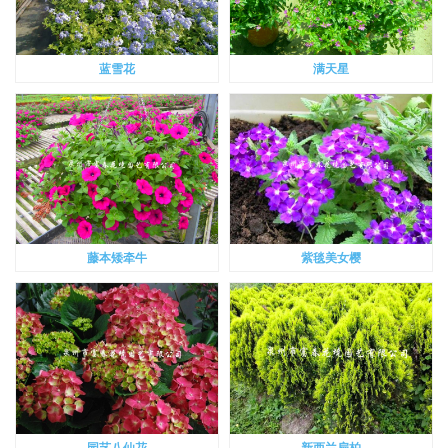
蓝雪花
满天星
藤本矮牵牛
紫毯美女樱
园艺八仙花
新西兰扁柏