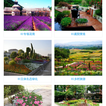
01专项花境
01庭院营造
01立体生态绿化
01乡村旅游